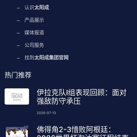
认识
太阳成
产品展示
媒体报道
公司服务
找到
太阳成集团官网
热门推荐
伊拉克队I组表现回顾：面对
强敌防守承压
2026-07-13
佛得角2-3惜败阿根廷：