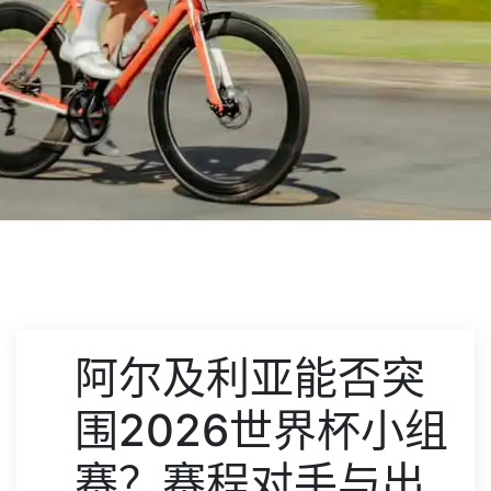
阿尔及利亚能否突
围2026世界杯小组
赛？赛程对手与出