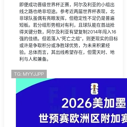
即便成功晋级世界杯正赛，阿尔及利亚的小组出
线之路也绝非坦途。参考近两届世界杯表现，北
非球队虽偶有亮眼发挥，但稳定性不足仍是普遍
短板。若分组形势相对有利，且球队能在首战抢
得关键分数，阿尔及利亚有望复制2014年闯入16
强的佳绩。但若落入“死亡之组”，则更现实的目标
或许是争取积分或净胜球优势，为未来积累经
验。总体而言，其出线希望存在，但需天时、地
利与人和兼备。