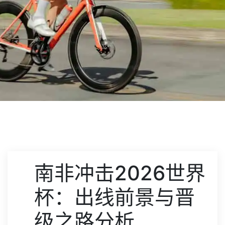
南非冲击2026世界
杯：出线前景与晋
级之路分析