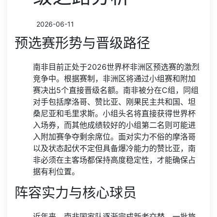
2026-06-11
预选赛形势与晋级路径
南非目前正处于2026世界杯非洲区预选赛的激烈
竞争中。根据赛制，非洲区将通过小组赛和附加
赛决出5个直接晋级名额。南非被分在C组，同组
对手包括摩洛哥、赞比亚、刚果民主共和国、坦
桑尼亚和毛里求斯。小组头名将直接获得世界杯
入场券，而其他成绩较好的小组第二名则可能进
入附加赛争夺剩余席位。面对实力不俗的摩洛哥
以及状态起伏不定但具备爆冷能力的赞比亚，南
非必须在主客场都保持高度稳定性，才能确保占
据有利位置。
阵容实力与核心球员
近年来，南非国家队逐渐完成新老交替，一批旅