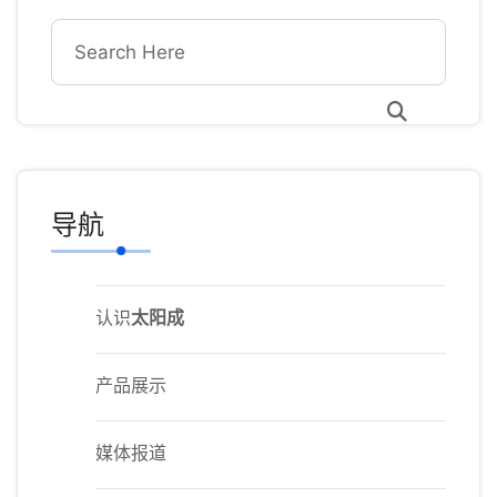
导航
认识
太阳成
产品展示
媒体报道