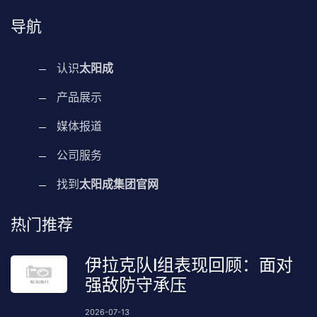
导航
认识
太阳成
产品展示
媒体报道
公司服务
找到
太阳成集团官网
热门推荐
伊拉克队I组表现回顾：面对
强敌防守承压
2026-07-13