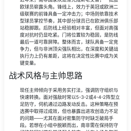
欧球员崭露头角。锋线上，效力于英冠或欧洲二
级联赛的前锋具备一定冲击力；中场则依靠技术
型球员掌控节奏，其中部分球员已在欧洲俱乐部
站稳脚跟。后防线上经验相对丰富，但面对高强
度对抗时仍显吃紧。门将位置较为稳固，是防线
最后一道可靠屏障。整体而言，球队具备一定竞
争力，但与非洲顶尖强队相比，在深度和关键战
执行力上仍有差距，这将在决定性比赛中成为关
键变量。
战术风格与主帅思路
现任主帅倾向于采用务实打法，强调防守组织与
快速转换。面对强敌时常以5-3-2或4-4-2阵型立
足防守，伺机通过边路发动反击。这种策略在预
选赛中取得过成效，但也暴露出进攻创造力不足
的问题——尤其在面对密集防守时缺乏破局手
段。若想在小组中脱颖而出，南非需在保持防守