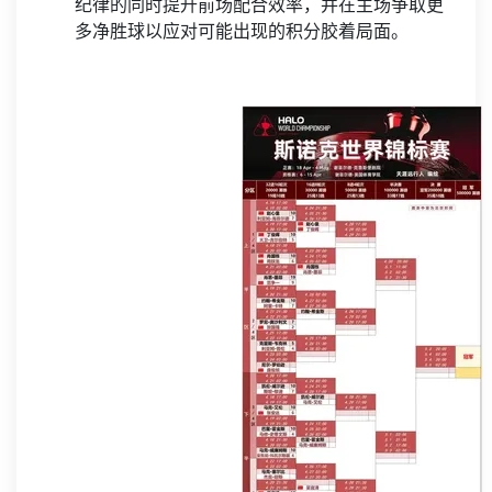
纪律的同时提升前场配合效率，并在主场争取更
多净胜球以应对可能出现的积分胶着局面。