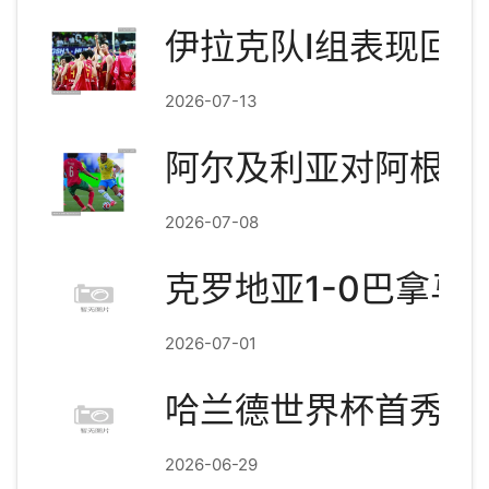
伊拉克队I组表现回
2026-07-13
阿尔及利亚对阿根廷
2026-07-08
克罗地亚1-0巴拿
2026-07-01
哈兰德世界杯首秀走
2026-06-29