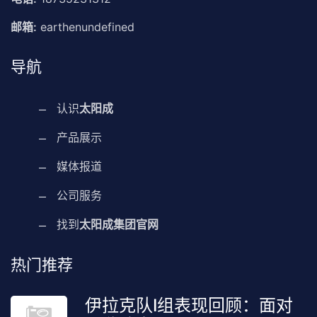
邮箱:
earthenundefined
导航
认识
太阳成
产品展示
媒体报道
公司服务
找到
太阳成集团官网
热门推荐
伊拉克队I组表现回顾：面对