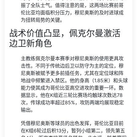
振了全队士气。值得注意的是，这两场比赛前哥
伦比亚均面临积分压力，穆尼奥斯的及时进球成
为扭转局势的关键。
战术价值凸显，佩克尔曼激活
边卫新角色
主教练佩克尔曼本赛季对穆尼奥斯的使用更具攻
击性。不同于传统边后卫以防守为主的定位，穆
尼奥斯被赋予更多前插任务，尤其在定位球和阵
地战中频繁进入禁区。他的身高（1.85米）和头球
能力使其成为哥伦比亚高空进攻的重要一环。数
据显示，他在K组近三轮比赛场均触球次数达78
次，传球成功率超过85%，攻防两端均展现稳定
输出。
凭借穆尼奥斯等球员的出色发挥，哥伦比亚目前
在K组6轮过后积13分，暂列小组第二，领先第五