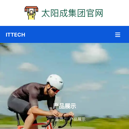
产品展示
首页
产品展示