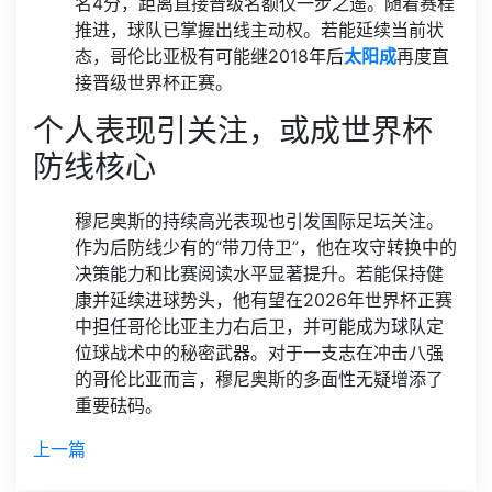
名4分，距离直接晋级名额仅一步之遥。随着赛程
推进，球队已掌握出线主动权。若能延续当前状
态，哥伦比亚极有可能继2018年后
太阳成
再度直
接晋级世界杯正赛。
个人表现引关注，或成世界杯
防线核心
穆尼奥斯的持续高光表现也引发国际足坛关注。
作为后防线少有的“带刀侍卫”，他在攻守转换中的
决策能力和比赛阅读水平显著提升。若能保持健
康并延续进球势头，他有望在2026年世界杯正赛
中担任哥伦比亚主力右后卫，并可能成为球队定
位球战术中的秘密武器。对于一支志在冲击八强
的哥伦比亚而言，穆尼奥斯的多面性无疑增添了
重要砝码。
上一篇