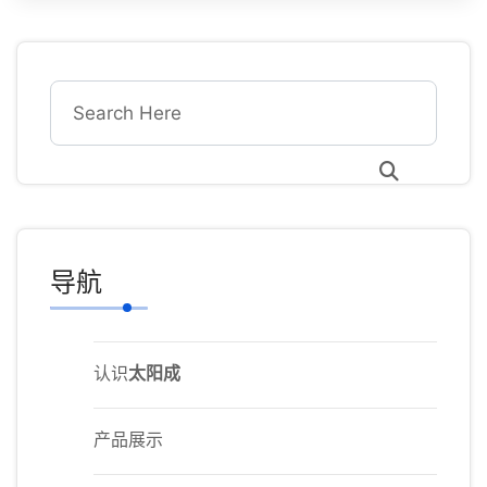
导航
认识
太阳成
产品展示