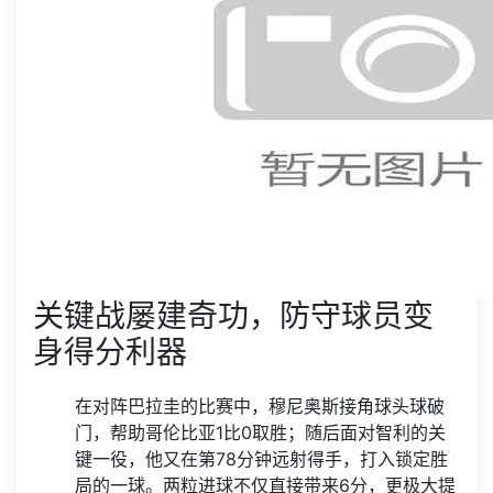
关键战屡建奇功，防守球员变
身得分利器
在对阵巴拉圭的比赛中，穆尼奥斯接角球头球破
门，帮助哥伦比亚1比0取胜；随后面对智利的关
键一役，他又在第78分钟远射得手，打入锁定胜
局的一球。两粒进球不仅直接带来6分，更极大提