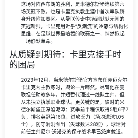
这场对阵西布朗的胜利，是米德尔斯堡连续第六
场英冠不败，也是卡里克执教生涯中首次率队跻
身升级附加赛区。从曼联传奇中场到默默无闻的
英冠新帅，卡里克用近乎“反潮流”的冷静与结构化
思维，在足球世界最喧嚣的联赛之一，悄然掀起
一场静默革命。
从质疑到期待：卡里克接手时
的困局
2023年12月，当米德尔斯堡官方宣布任命迈克尔·
卡里克为主教练时，舆论一片哗然。尽管他在曼
联担任助教多年，并短暂代理过一线队主帅，但
从未独立执掌职业球队。更关键的是，彼时的米
德尔斯堡正深陷泥潭：赛季前半程仅取得5胜6平7
负，排名英冠第16位，进攻乏力（场均进球1.05
个），防守漏洞频出（失球数达28粒），球迷对
前任主帅尼尔·沃诺克的保守战术早已怨声载道。