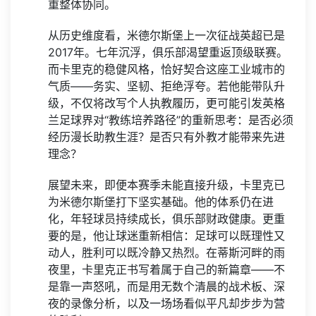
重整体协同。
从历史维度看，米德尔斯堡上一次征战英超已是
2017年。七年沉浮，俱乐部渴望重返顶级联赛。
而卡里克的稳健风格，恰好契合这座工业城市的
气质——务实、坚韧、拒绝浮夸。若他能带队升
级，不仅将改写个人执教履历，更可能引发英格
兰足球界对“教练培养路径”的重新思考：是否必须
经历漫长助教生涯？是否只有外教才能带来先进
理念？
展望未来，即便本赛季未能直接升级，卡里克已
为米德尔斯堡打下坚实基础。他的体系仍在进
化，年轻球员持续成长，俱乐部财政健康。更重
要的是，他让球迷重新相信：足球可以既理性又
动人，胜利可以既冷静又热烈。在蒂斯河畔的雨
夜里，卡里克正书写着属于自己的新篇章——不
是靠一声怒吼，而是用无数个清晨的战术板、深
夜的录像分析，以及一场场看似平凡却步步为营