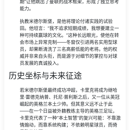
期”让他跳出了曼联的战术框架，形成了独立思考
能力。
执教米德尔斯堡，是他将理论付诸实践的试验
田。他坦言：“我不追求短期成绩，我想要建立一
种可持续赢球的文化。”这种长远眼光，使他在转
会市场上异常克制——冬窗仅引进两名实用型球
员，却果断清洗了三名高薪低能的老将。他的权
威并非来自头衔，而是源于对细节的掌控与对球
员发展的真诚投入。
历史坐标与未来征途
若米德尔斯堡最终成功冲超，卡里克将成为继哈
里·雷德克纳普、托尼·普利斯之后，又一位从英冠
崛起的英格兰本土少帅。但其意义远不止于此
——在一个日益被外籍教练主导的英格兰足坛，
卡里克代表了一种“本土智慧”的复兴可能：不靠激
情煽动，而靠系统构建；不依赖明星球员，而倚