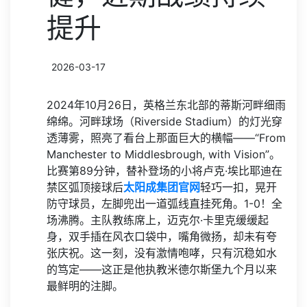
提升
2026-03-17
2024年10月26日，英格兰东北部的蒂斯河畔细雨
绵绵。河畔球场（Riverside Stadium）的灯光穿
透薄雾，照亮了看台上那面巨大的横幅——“From
Manchester to Middlesbrough, with Vision”。
比赛第89分钟，替补登场的小将卢克·埃比耶迪在
禁区弧顶接球后
太阳成集团官网
轻巧一扣，晃开
防守球员，左脚兜出一道弧线直挂死角。1-0！全
场沸腾。主队教练席上，迈克尔·卡里克缓缓起
身，双手插在风衣口袋中，嘴角微扬，却未有夸
张庆祝。这一刻，没有激情咆哮，只有沉稳如水
的笃定——这正是他执教米德尔斯堡九个月以来
最鲜明的注脚。