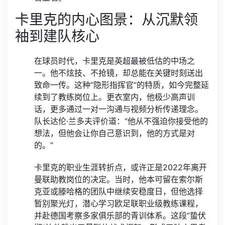
卡里克的内心图景：从沉默领
袖到建队核心
在球员时代，卡里克是英超最被低估的中场之
一。他不炫技、不抢镜，却总能在关键时刻送出
致命一传。这种“隐形指挥官”的特质，如今完整延
续到了教练岗位上。更衣室内，他极少高声训
话，更多通过一对一沟通与视频分析传递理念。
队长达伦·兰多夫评价道：“他从不强迫你接受他的
想法，但他会让你自己意识到，他的方式是对
的。”
卡里克的职业生涯转折点，或许正是2022年离开
曼联助教岗位的决定。当时，他本可留在索尔斯
克亚或滕哈格的团队中继续安稳度日，但他选择
暂别聚光灯，潜心学习欧足联职业级教练课程，
并赴德国考察多家俱乐部的青训体系。这段“蛰伏