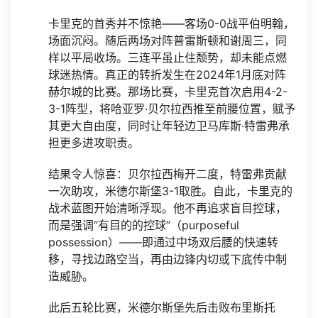
卡里克的首秀并不惊艳——客场0-0战平伯明翰，
场面沉闷。随后两场对阵普雷斯顿和谢周三，同
样以平局收场。三连平虽止住颓势，却未能点燃
球迷热情。真正的转折发生在2024年1月底对阵
赫尔城的比赛。那场比赛，卡里克首次启用4-2-
3-1阵型，将哈亚罗·贝尔拉西推至前腰位置，赋予
其更大自由度，同时让年轻边卫马库斯·特雷弗承
担更多进攻职责。
结果令人惊喜：贝尔拉西梅开二度，特雷弗贡献
一次助攻，米德尔斯堡3-1取胜。自此，卡里克的
战术蓝图开始清晰浮现。他不再追求盲目控球，
而是强调“有目的的控球”（purposeful
possession）——即通过中场双后腰的快速转
移，寻找边路空当，再由边锋内切或下底传中制
造威胁。
此后五轮比赛，米德尔斯堡先后击败布里斯托