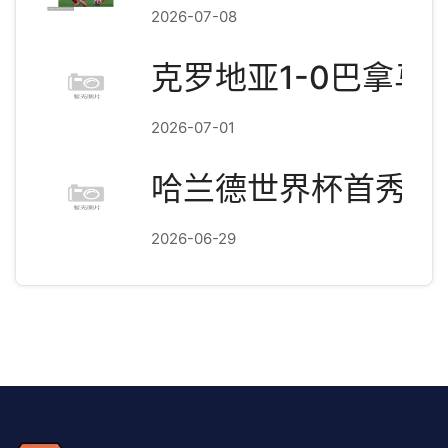
2026-07-08
克罗地亚1-0巴拿
2026-07-01
哈兰德世界杯首秀走
2026-06-29