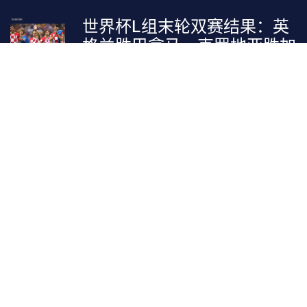
世界杯L组末轮双赛结果：英
格兰胜巴拿马，克罗地亚胜加
纳
2026-07-07
邮箱订阅
社交平台