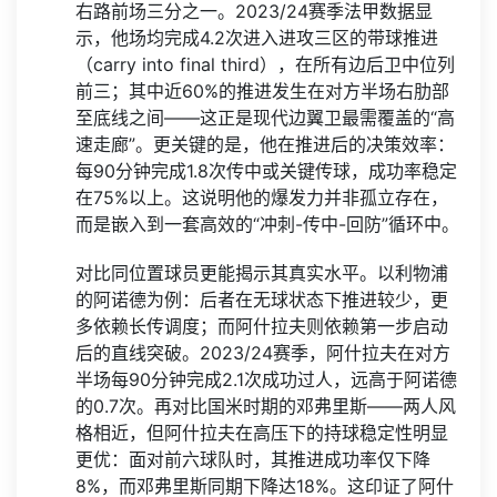
右路前场三分之一。2023/24赛季法甲数据显
示，他场均完成4.2次进入进攻三区的带球推进
（carry into final third），在所有边后卫中位列
前三；其中近60%的推进发生在对方半场右肋部
至底线之间——这正是现代边翼卫最需覆盖的“高
速走廊”。更关键的是，他在推进后的决策效率：
每90分钟完成1.8次传中或关键传球，成功率稳定
在75%以上。这说明他的爆发力并非孤立存在，
而是嵌入到一套高效的“冲刺-传中-回防”循环中。
对比同位置球员更能揭示其真实水平。以利物浦
的阿诺德为例：后者在无球状态下推进较少，更
多依赖长传调度；而阿什拉夫则依赖第一步启动
后的直线突破。2023/24赛季，阿什拉夫在对方
半场每90分钟完成2.1次成功过人，远高于阿诺德
的0.7次。再对比国米时期的邓弗里斯——两人风
格相近，但阿什拉夫在高压下的持球稳定性明显
更优：面对前六球队时，其推进成功率仅下降
8%，而邓弗里斯同期下降达18%。这印证了阿什