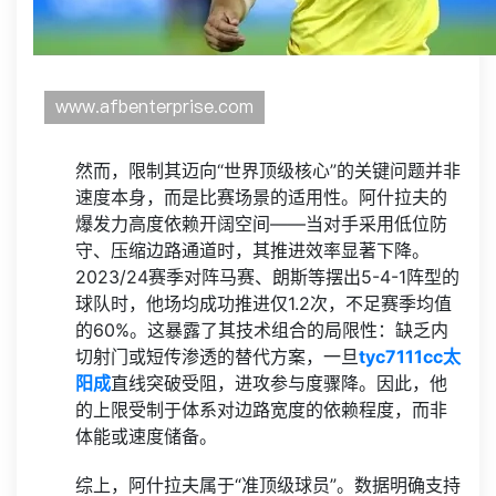
然而，限制其迈向“世界顶级核心”的关键问题并非
速度本身，而是比赛场景的适用性。阿什拉夫的
爆发力高度依赖开阔空间——当对手采用低位防
守、压缩边路通道时，其推进效率显著下降。
2023/24赛季对阵马赛、朗斯等摆出5-4-1阵型的
球队时，他场均成功推进仅1.2次，不足赛季均值
的60%。这暴露了其技术组合的局限性：缺乏内
切射门或短传渗透的替代方案，一旦
tyc7111cc太
阳成
直线突破受阻，进攻参与度骤降。因此，他
的上限受制于体系对边路宽度的依赖程度，而非
体能或速度储备。
综上，阿什拉夫属于“准顶级球员”。数据明确支持