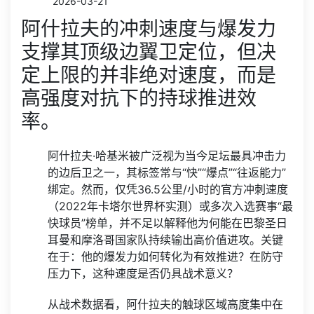
2026-03-21
阿什拉夫的冲刺速度与爆发力
支撑其顶级边翼卫定位，但决
定上限的并非绝对速度，而是
高强度对抗下的持球推进效
率。
阿什拉夫·哈基米被广泛视为当今足坛最具冲击力
的边后卫之一，其标签常与“快”“爆点”“往返能力”
绑定。然而，仅凭36.5公里/小时的官方冲刺速度
（2022年卡塔尔世界杯实测）或多次入选赛事“最
快球员”榜单，并不足以解释他为何能在巴黎圣日
耳曼和摩洛哥国家队持续输出高价值进攻。关键
在于：他的爆发力如何转化为有效推进？在防守
压力下，这种速度是否仍具战术意义？
从战术数据看，阿什拉夫的触球区域高度集中在