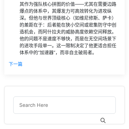
其作为强队核心拼图的价值——尤其在需要边路
爆点的体系中，其爆发力可高效转化为进攻纵
深。但他与世界顶级核心（如维尼修斯、萨卡）
的差距在于：后者能在狭小空间或密集防守中创
造机会，而阿什拉夫的威胁高度依赖空间释放。
他的问题不是速度不够快，而是在无空间场景下
的进攻手段单一。这一限制决定了他更适合担任
体系中的“加速器”，而非自主破局者。
下一篇