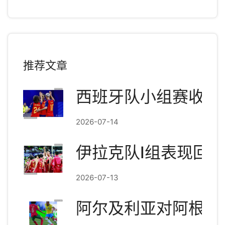
推荐文章
西班牙队小组赛收官
2026-07-14
伊拉克队I组表现回
2026-07-13
阿尔及利亚对阿根廷