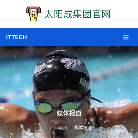
媒体报道
首页
媒体报道