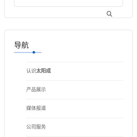
导航
认识
太阳成
产品展示
媒体报道
公司服务