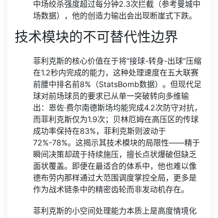
中场绞杀强度超过每分钟2.3次拦截（参考曼城中
场数据），他的创造力输出会出现断崖式下跌。
技术模块的不可替代性边界
菲利克斯的核心价值在于将“接球-转身-出球”压缩
在1.2秒内完成的能力，这种处理速度在五大联赛
前腰中排名前8%（StatsBomb数据）。但现代足
球对前场球员的要求已从单一突破转向多维输
出：恩佐·费尔南德斯场均能完成4.2次防守对抗，
而菲利克斯仅为1.9次；贝林厄姆在高压区的传球
成功率保持在83%，菲利克斯则波动于
72%-78%。这揭示其技术模块的局限性——精于
瞬间决策却疏于持续施压，擅长点状爆破但缺乏
面状覆盖。即便在最适合的体系中，他也难以像
德布劳内那样通过大范围调度掌控全局，更多是
作为战术链条中的精密齿轮而非发动机存在。
菲利克斯的小空间处理能力本质上是高度情境化