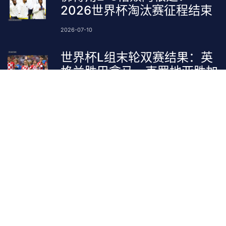
2026世界杯淘汰赛征程结束
2026-07-10
世界杯L组末轮双赛结果：英
格兰胜巴拿马，克罗地亚胜加
纳
2026-07-07
邮箱订阅
社交平台