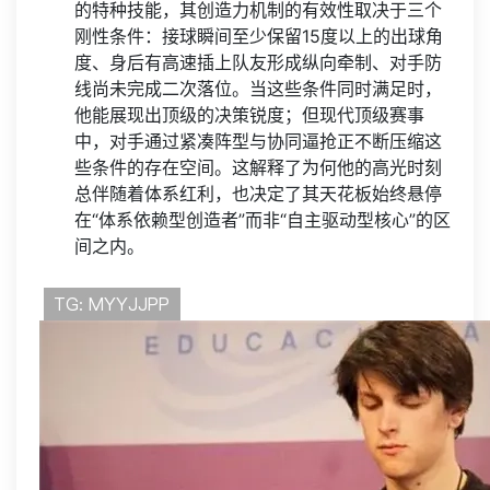
的特种技能，其创造力机制的有效性取决于三个
刚性条件：接球瞬间至少保留15度以上的出球角
度、身后有高速插上队友形成纵向牵制、对手防
线尚未完成二次落位。当这些条件同时满足时，
他能展现出顶级的决策锐度；但现代顶级赛事
中，对手通过紧凑阵型与协同逼抢正不断压缩这
些条件的存在空间。这解释了为何他的高光时刻
总伴随着体系红利，也决定了其天花板始终悬停
在“体系依赖型创造者”而非“自主驱动型核心”的区
间之内。