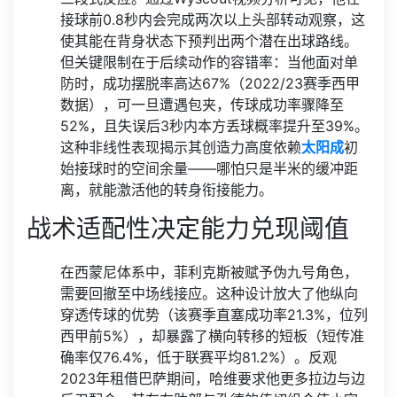
接球前0.8秒内会完成两次以上头部转动观察，这
使其能在背身状态下预判出两个潜在出球路线。
但关键限制在于后续动作的容错率：当他面对单
防时，成功摆脱率高达67%（2022/23赛季西甲
数据），可一旦遭遇包夹，传球成功率骤降至
52%，且失误后3秒内本方丢球概率提升至39%。
这种非线性表现揭示其创造力高度依赖
太阳成
初
始接球时的空间余量——哪怕只是半米的缓冲距
离，就能激活他的转身衔接能力。
战术适配性决定能力兑现阈值
在西蒙尼体系中，菲利克斯被赋予伪九号角色，
需要回撤至中场线接应。这种设计放大了他纵向
穿透传球的优势（该赛季直塞成功率21.3%，位列
西甲前5%），却暴露了横向转移的短板（短传准
确率仅76.4%，低于联赛平均81.2%）。反观
2023年租借巴萨期间，哈维要求他更多拉边与边