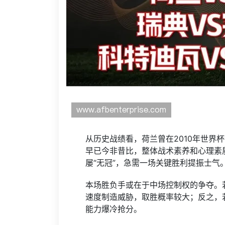
从历史战绩看，荷兰曾在2010年世界杯
早已今非昔比，整体战术素养和心理素
屡“无冠”，急需一场关键胜利提振士气
本场胜负手或在于中场控制权的争夺。
速度制造威胁，取胜概率较大；反之，
能力爆冷抢分。