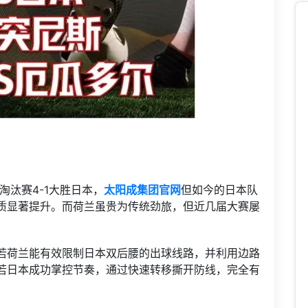
淘汰赛4-1大胜日本，
太阳成集团官网
但如今的日本队
质显著提升。而荷兰虽贵为传统劲旅，但近几届大赛屡
。
若荷兰能有效限制日本双后腰的出球线路，并利用边路
若日本成功掌控节奏，通过快速转移撕开防线，完全有