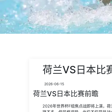
荷兰VS日本比
2026-06-15
荷兰VS日本比赛前瞻
2026年世界杯F组焦点战即将上演，