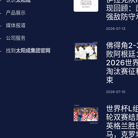
认识
太阳成
现回顾：
产品展示
强敌防守
媒体报道
2026-07-13
公司服务
佛得角2-
找到
太阳成集团官网
败阿根廷
2026世
淘汰赛征
束
2026-07-10
世界杯L
轮双赛结
英格兰胜
马，克罗