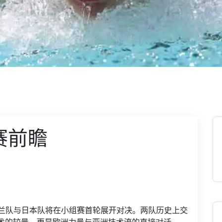
赛前瞻
荷兰队与日本队将在小组赛首轮展开对决。两队历史上交