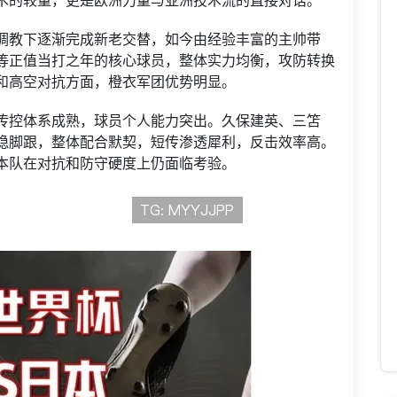
术的较量，更是欧洲力量与亚洲技术流的直接对话。
调教下逐渐完成新老交替，如今由经验丰富的主帅带
等正值当打之年的核心球员，整体实力均衡，攻防转换
和高空对抗方面，橙衣军团优势明显。
传控体系成熟，球员个人能力突出。久保建英、三笘
稳脚跟，整体配合默契，短传渗透犀利，反击效率高。
本队在对抗和防守硬度上仍面临考验。