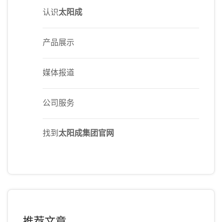
认识
太阳成
产品展示
媒体报道
公司服务
找到
太阳成集团官网
推荐文章