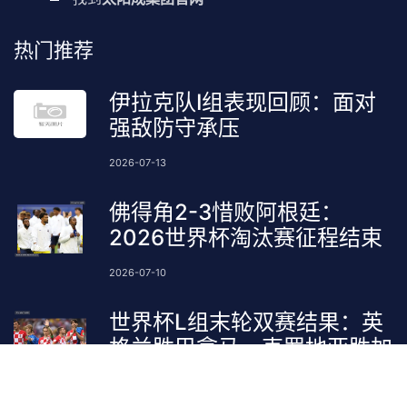
热门推荐
伊拉克队I组表现回顾：面对
强敌防守承压
2026-07-13
佛得角2-3惜败阿根廷：
2026世界杯淘汰赛征程结束
2026-07-10
世界杯L组末轮双赛结果：英
格兰胜巴拿马，克罗地亚胜加
纳