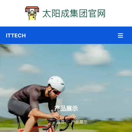
产品展示
首页
产品展示