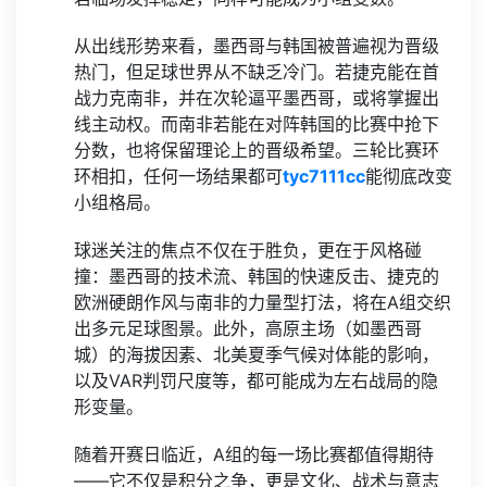
从出线形势来看，墨西哥与韩国被普遍视为晋级
热门，但足球世界从不缺乏冷门。若捷克能在首
战力克南非，并在次轮逼平墨西哥，或将掌握出
线主动权。而南非若能在对阵韩国的比赛中抢下
分数，也将保留理论上的晋级希望。三轮比赛环
环相扣，任何一场结果都可
tyc7111cc
能彻底改变
小组格局。
球迷关注的焦点不仅在于胜负，更在于风格碰
撞：墨西哥的技术流、韩国的快速反击、捷克的
欧洲硬朗作风与南非的力量型打法，将在A组交织
出多元足球图景。此外，高原主场（如墨西哥
城）的海拔因素、北美夏季气候对体能的影响，
以及VAR判罚尺度等，都可能成为左右战局的隐
形变量。
随着开赛日临近，A组的每一场比赛都值得期待
——它不仅是积分之争，更是文化、战术与意志