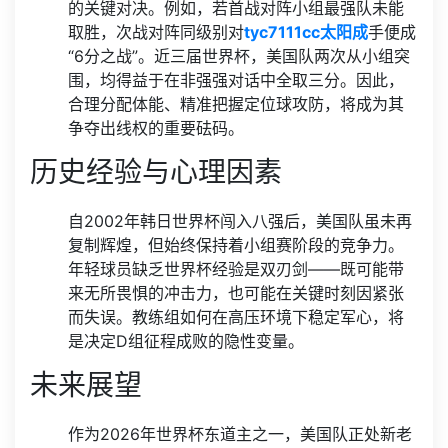
的关键对决。例如，若首战对阵小组最强队未能
取胜，次战对阵同级别对
tyc7111cc太阳成
手便成
“6分之战”。近三届世界杯，美国队两次从小组突
围，均得益于在非强强对话中全取三分。因此，
合理分配体能、精准把握定位球攻防，将成为其
争夺出线权的重要砝码。
历史经验与心理因素
自2002年韩日世界杯闯入八强后，美国队虽未再
复制辉煌，但始终保持着小组赛阶段的竞争力。
年轻球员缺乏世界杯经验是双刃剑——既可能带
来无所畏惧的冲击力，也可能在关键时刻因紧张
而失误。教练组如何在高压环境下稳定军心，将
是决定D组征程成败的隐性变量。
未来展望
作为2026年世界杯东道主之一，美国队正处新老