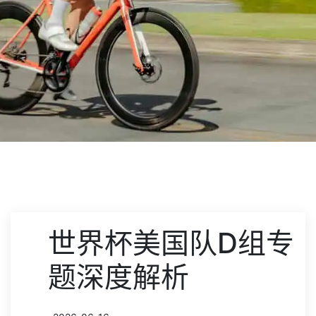
世界杯美国队D组专
题深度解析