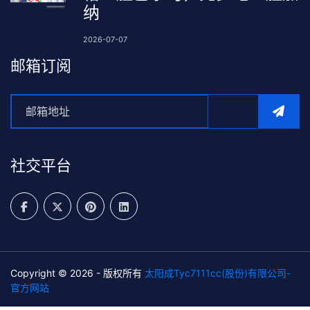
纳
2026-07-07
邮箱订阅
社交平台
Copyright © 2026 - 版权所有
太阳成tyc7111cc(股份)有限公司-
官方网站