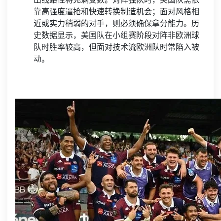
靠高强度逼抢和快速转换制造机会；面对风格相
近或实力稍弱的对手，则必须确保拿分能力。历
史数据显示，美国队在小组赛阶段对阵非欧洲球
队时胜率较高，但面对技术流欧洲队时常陷入被
动。