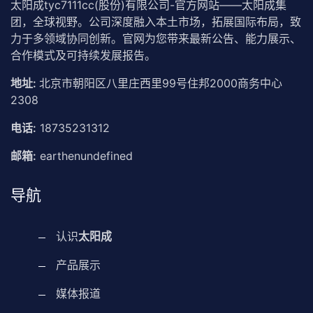
太阳成tyc7111cc(股份)有限公司-官方网站——太阳成集
团，全球视野。公司深度融入本土市场，拓展国际布局，致
力于多领域协同创新。官网为您带来最新公告、能力展示、
合作模式及可持续发展报告。
地址:
北京市朝阳区八里庄西里99号住邦2000商务中心
2308
电话:
18735231312
邮箱:
earthenundefined
导航
认识
太阳成
产品展示
媒体报道