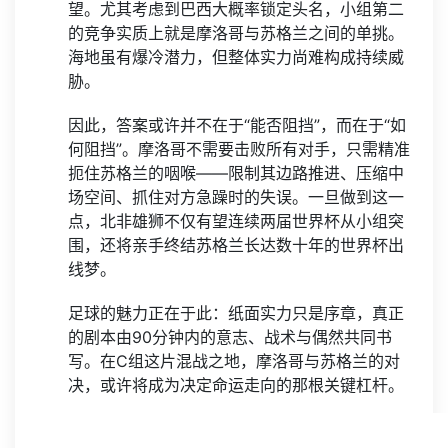
望。尤其考虑到巴西大概率锁定头名，小组第二
的竞争实质上就是摩洛哥与苏格兰之间的单挑。
海地虽有爆冷潜力，但整体实力尚难构成持续威
胁。
因此，答案或许并不在于“能否阻挡”，而在于“如
何阻挡”。摩洛哥不需要击败所有对手，只需精准
扼住苏格兰的咽喉——限制其边路推进、压缩中
场空间、抓住对方急躁时的失误。一旦做到这一
点，北非雄狮不仅有望连续两届世界杯从小组突
围，还将亲手终结苏格兰长达数十年的世界杯出
线梦。
足球的魅力正在于此：纸面实力只是序章，真正
的剧本由90分钟内的意志、战术与偶然共同书
写。在C组这片混战之地，摩洛哥与苏格兰的对
决，或许将成为决定命运走向的那根关键杠杆。