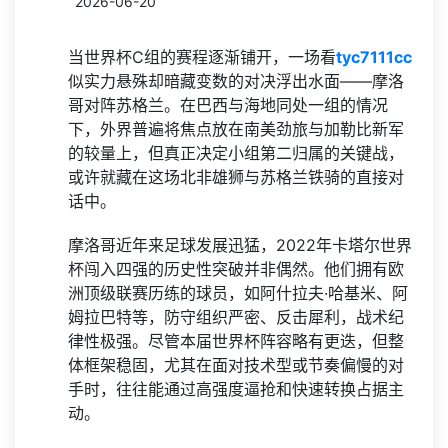
2026-06-20
当世界杯C组的赛程逐渐铺开，一场看
tyc7111cc
似实力悬殊却暗藏变数的对决浮出水面——摩洛
哥对阵苏格兰。在巴西与海地同处一组的情况
下，外界普遍将焦点放在南美劲旅与加勒比新军
的较量上，但真正决定小组第二归属的关键战，
或许就藏在这场北非雄狮与苏格兰铁骑的直接对
话中。
摩洛哥近年来足球发展迅猛，2022年卡塔尔世界
杯闯入四强的历史性突破并非偶然。他们拥有欧
洲顶级联赛历练的球员，如阿什拉夫·哈基米、阿
姆拉巴特等，防守组织严密、反击犀利，战术纪
律性极强。尽管本届世界杯阵容略有更迭，但整
体框架稳固，尤其在面对技术型或节奏偏慢的对
手时，往往能通过高强度逼抢和快速转换占据主
动。