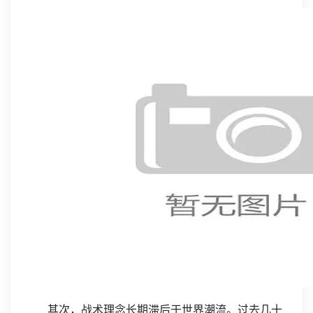
其次，战术理念长期滞后于世界潮流。过去几十