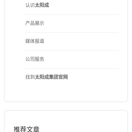
认识
太阳成
产品展示
媒体报道
公司服务
找到
太阳成集团官网
推荐文章