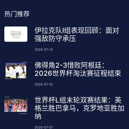
热门推荐
伊拉克队I组表现回顾：面对
强敌防守承压
2026-07-13
佛得角2-3惜败阿根廷：
2026世界杯淘汰赛征程结束
2026-07-10
世界杯L组末轮双赛结果：英
格兰胜巴拿马，克罗地亚胜加
纳
2026-07-07