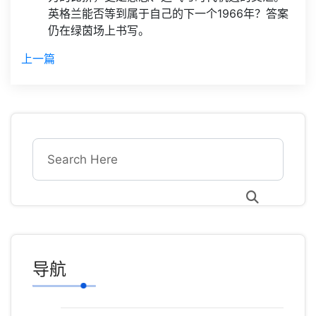
英格兰能否等到属于自己的下一个1966年？答案
仍在绿茵场上书写。
上一篇
导航