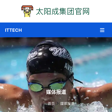
媒体报道
首页
媒体报道