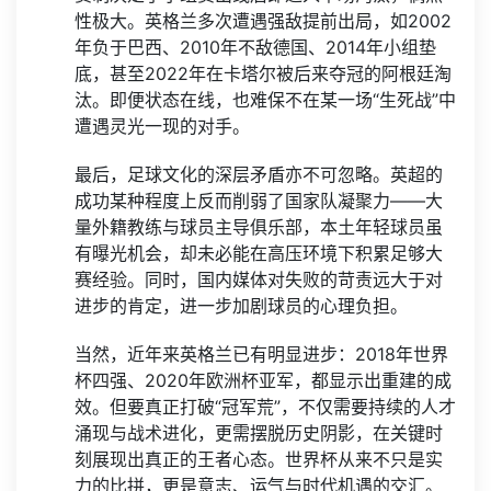
性极大。英格兰多次遭遇强敌提前出局，如2002
年负于巴西、2010年不敌德国、2014年小组垫
底，甚至2022年在卡塔尔被后来夺冠的阿根廷淘
汰。即便状态在线，也难保不在某一场“生死战”中
遭遇灵光一现的对手。
最后，足球文化的深层矛盾亦不可忽略。英超的
成功某种程度上反而削弱了国家队凝聚力——大
量外籍教练与球员主导俱乐部，本土年轻球员虽
有曝光机会，却未必能在高压环境下积累足够大
赛经验。同时，国内媒体对失败的苛责远大于对
进步的肯定，进一步加剧球员的心理负担。
当然，近年来英格兰已有明显进步：2018年世界
杯四强、2020年欧洲杯亚军，都显示出重建的成
效。但要真正打破“冠军荒”，不仅需要持续的人才
涌现与战术进化，更需摆脱历史阴影，在关键时
刻展现出真正的王者心态。世界杯从来不只是实
力的比拼，更是意志、运气与时代机遇的交汇。