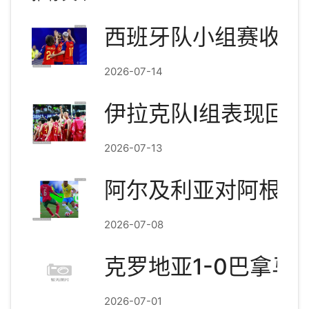
西班牙队小组赛收官
2026-07-14
伊拉克队I组表现回
2026-07-13
阿尔及利亚对阿根廷
2026-07-08
克罗地亚1-0巴拿
2026-07-01