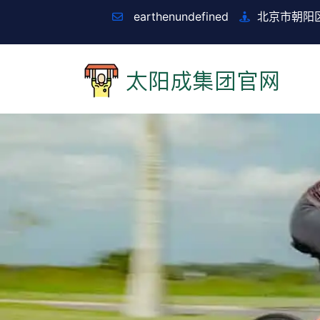
earthenundefined
北京市朝阳区