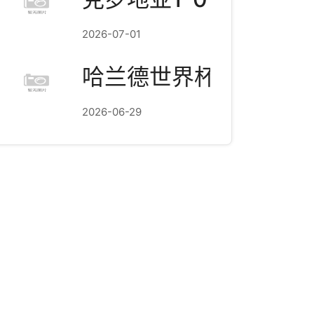
2026-07-01
哈兰德世界杯首秀走红
2026-06-29