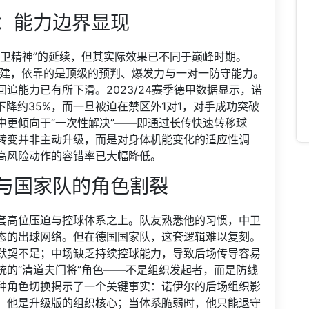
：能力边界显现
门卫精神”的延续，但其实际效果已不同于巅峰时期。
构建，依靠的是顶级的预判、爆发力与一对一防守能力。
追能力已有所下滑。2023/24赛季德甲数据显示，诺
季下降约35%，而一旦被迫在禁区外1对1，对手成功突破
中更倾向于“一次性解决”——即通过长传快速转移球
转变并非主动升级，而是对身体机能变化的适应性调
高风险动作的容错率已大幅降低。
与国家队的角色割裂
套高位压迫与控球体系之上。队友熟悉他的习惯，中卫
态的出球网络。但在德国国家队，这套逻辑难以复刻。
默契不足；中场缺乏持续控球能力，导致后场传导容易
统的“清道夫门将”角色——不是组织发起者，而是防线
种角色切换揭示了一个关键事实：诺伊尔的后场组织影
，他是升级版的组织核心；当体系脆弱时，他只能退守