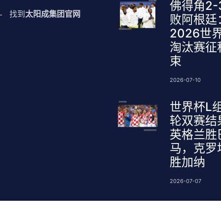
佛得角2-
找到
太阳成集团官网
败阿根廷
2026世
淘汰赛征
束
2026-07-10
世界杯L
轮双赛结
英格兰胜
马，克罗
胜加纳
2026-07-07