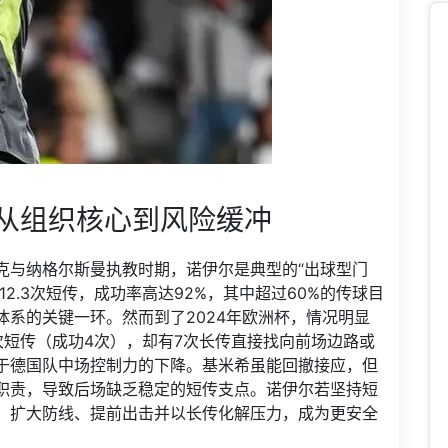
从组织核心到风险缓冲
克与纳格尔斯曼执教时期，诺伊尔是典型的“出球型门
成12.3次短传，成功率高达92%，其中超过60%的传球目
系的关键一环。然而到了2024年欧洲杯，情况明显
次短传（成功4次），却有7次长传直接找向前场边路或
于德国队中场控制力的下降。基米希虽能回撤接应，但
职责，导致后场缺乏稳定的短传支点。诺伊尔若坚持短
，扩大防线、提前出击并以长传化解压力，成为更安全