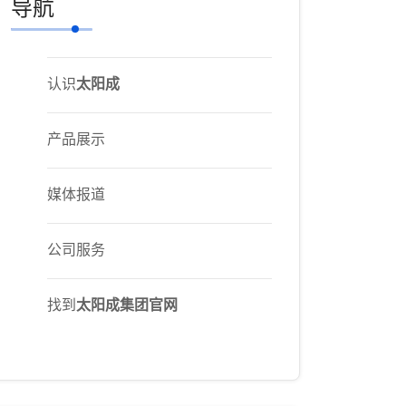
导航
认识
太阳成
产品展示
媒体报道
公司服务
找到
太阳成集团官网